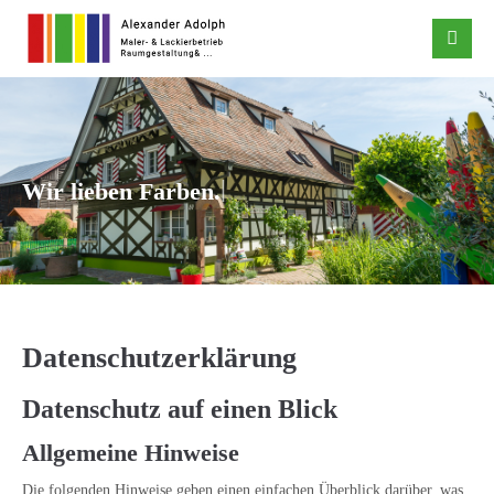
Der Eintrag "offcanvas-col1" existiert leider nicht.
Der Eintrag "offcanvas-col2" existiert leider nicht.
Der Eintrag "offcanvas-col3" existiert leider nicht.
|
Wir lieben Farben.
Der Eintrag "offcanvas-col4" existiert leider nicht.
Datenschutzerklärung
Datenschutz auf einen Blick
Allgemeine Hinweise
Die folgenden Hinweise geben einen einfachen Überblick darüber, was